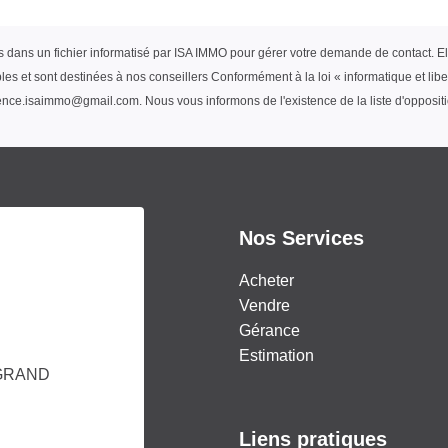
ées dans un fichier informatisé par ISA IMMO pour gérer votre demande de contact. E
ables et sont destinées à nos conseillers Conformément à la loi « informatique et li
gence.isaimmo@gmail.com . Nous vous informons de l'existence de la liste d'opposi
Nos Services
Acheter
Vendre
Gérance
Estimation
GRAND
Liens pratiques