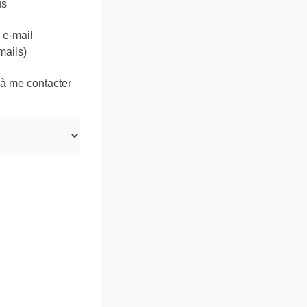
us
 e-mail
mails)
 à me contacter