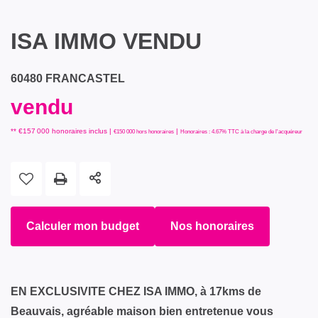
ISA IMMO VENDU
60480 FRANCASTEL
vendu
** €157 000
honoraires inclus
|
|
€150 000
hors honoraires
Honoraires : 4.67% TTC à la charge de l'acquéreur
Calculer mon budget
Nos honoraires
EN EXCLUSIVITE CHEZ ISA IMMO, à 17kms de
Beauvais, agréable maison bien entretenue vous