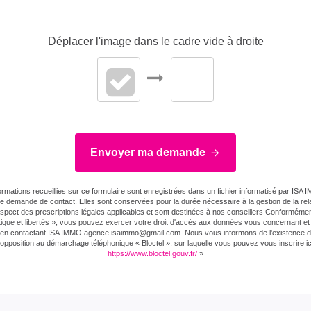
Déplacer l'image dans le cadre vide à droite
Envoyer ma demande
ormations recueillies sur ce formulaire sont enregistrées dans un fichier informatisé par ISA
re demande de contact. Elles sont conservées pour la durée nécessaire à la gestion de la relat
espect des prescriptions légales applicables et sont destinées à nos conseillers Conformément 
tique et libertés », vous pouvez exercer votre droit d'accès aux données vous concernant et l
er en contactant ISA IMMO agence.isaimmo@gmail.com . Nous vous informons de l'existence de 
'opposition au démarchage téléphonique « Bloctel », sur laquelle vous pouvez vous inscrire ici
https://www.bloctel.gouv.fr/
»