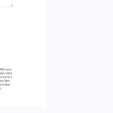
 IMMO pour
ion client
à la loi «
es faire
la liste
 :