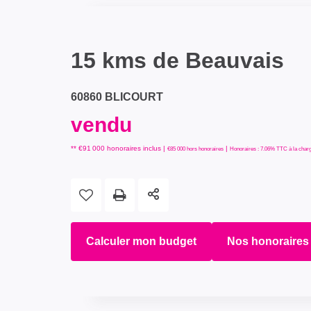
15 kms de Beauvais
60860 BLICOURT
vendu
** €91 000
honoraires inclus
|
|
€85 000
hors honoraires
Honoraires : 7.06% TTC à la charg
Calculer mon budget
Nos honoraires