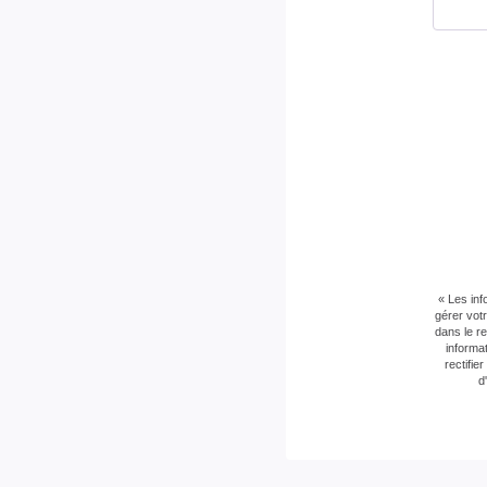
« Les inf
gérer vot
dans le r
informa
rectifi
d