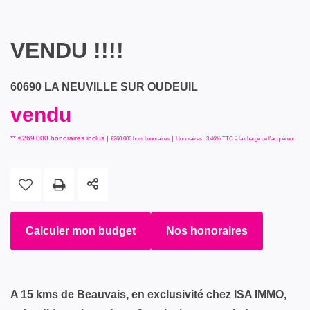
VENDU !!!!
60690 LA NEUVILLE SUR OUDEUIL
vendu
** €269 000
honoraires inclus
|
|
€260 000
hors honoraires
Honoraires : 3.46% TTC à la charge de l'acquéreur
Calculer mon budget
Nos honoraires
A 15 kms de Beauvais, en exclusivité chez ISA IMMO,