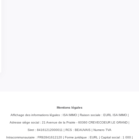
Mentions légales
Affichage des informations légales : ISA IMMO | Raison sociale : EURL ISA IMMO |
Adresse siège social : 21 Avenue de la Prairie - 60360 CREVECOEUR LE GRAND |
Siret : 84161212000011 | RCS : BEAUVAIS | Numero TVA
Intracommunautaire : FR92841612120 | Forme juridique : EURL | Capital social : 1 000 |