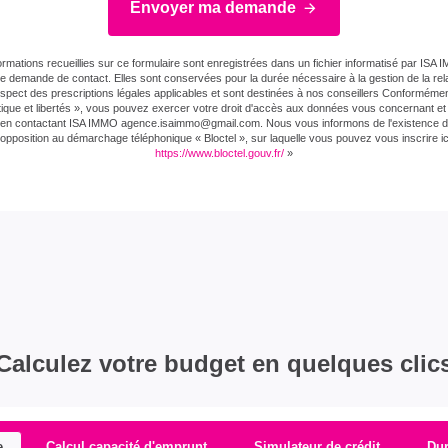
Envoyer ma demande
ormations recueillies sur ce formulaire sont enregistrées dans un fichier informatisé par ISA
re demande de contact. Elles sont conservées pour la durée nécessaire à la gestion de la relat
espect des prescriptions légales applicables et sont destinées à nos conseillers Conformément 
tique et libertés », vous pouvez exercer votre droit d'accès aux données vous concernant et l
er en contactant ISA IMMO agence.isaimmo@gmail.com . Nous vous informons de l'existence de 
'opposition au démarchage téléphonique « Bloctel », sur laquelle vous pouvez vous inscrire ici
https://www.bloctel.gouv.fr/
»
Calculez votre budget en quelques clic
e
Calcul capacité d'emprunt
Simulateur de crédit
Du