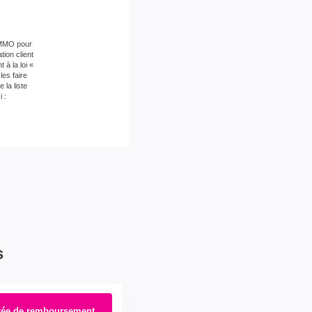
 IMMO pour
ion client
à la loi «
es faire
la liste
 :
s
rée de remboursement