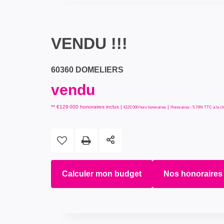
VENDU !!!
60360 DOMELIERS
vendu
** €129 000
honoraires inclus
|
|
€122 000
hors honoraires
Honoraires : 5.74% TTC à la ch
Calculer mon budget
Nos honoraires