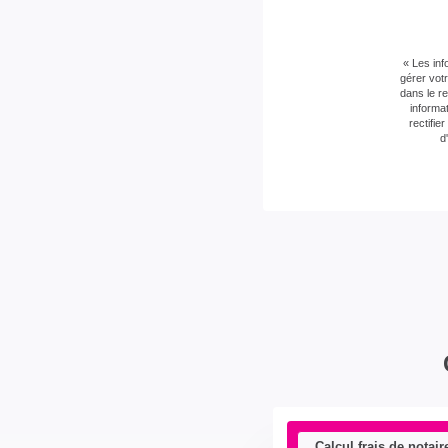
« Les inf
gérer vot
dans le r
informa
rectifi
d
Calcul frais de notair