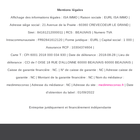
Mentions légales
Affichage des informations légales : ISA IMMO | Raison sociale : EURL ISA IMMO |
Adresse siège social : 21 Avenue de la Prairie - 60360 CREVECOEUR LE GRAND |
Siret : 84161212000011 | RCS : BEAUVAIS | Numero TVA
Intracommunautaire : FR92841612120 | Forme juridique : EURL | Capital social : 1 000 |
Assurance RCP : 10304374604 |
Carte T : CPI 6001 2018 000 034 930 | Date de délivrance : 2018-08-28 | Lieu de
délivrance : CCI de l' OISE 18 RUE D'ALLONNE 60000 BEAUVAIS 60000 BEAUVAIS |
Caisse de garantie financière : NC. | N° de caisse de garantie : NC | Adresse caisse de
garantie : NC | Montant de la garantie financière : NC | Nom du médiateur :
medimmoconso | Adresse du médiateur : NC | Adresse du site :
medimmoconso.fr
| Date
d'obtention du label : 01/09/2022
Entreprise juridiquement et financièrement indépendante