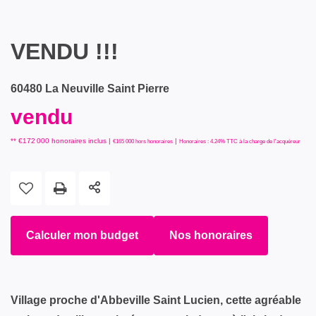
VENDU !!!
60480 La Neuville Saint Pierre
vendu
** €172 000
honoraires inclus
|
|
€165 000
hors honoraires
Honoraires : 4.24% TTC à la charge de l'acquéreur
Calculer mon budget
Nos honoraires
Village proche d'Abbeville Saint Lucien, cette agréable