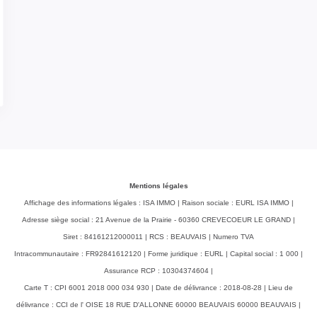
Mentions légales
Affichage des informations légales : ISA IMMO | Raison sociale : EURL ISA IMMO |
Adresse siège social : 21 Avenue de la Prairie - 60360 CREVECOEUR LE GRAND |
Siret : 84161212000011 | RCS : BEAUVAIS | Numero TVA
Intracommunautaire : FR92841612120 | Forme juridique : EURL | Capital social : 1 000 |
Assurance RCP : 10304374604 |
Carte T : CPI 6001 2018 000 034 930 | Date de délivrance : 2018-08-28 | Lieu de
délivrance : CCI de l' OISE 18 RUE D'ALLONNE 60000 BEAUVAIS 60000 BEAUVAIS |