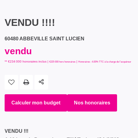
VENDU !!!!
60480 ABBEVILLE SAINT LUCIEN
vendu
** €234 000
honoraires inclus
|
|
€225 000
hors honoraires
Honoraires : 4.00% TTC à la charge de l'acquéreur
Calculer mon budget
Nos honoraires
VENDU !!!