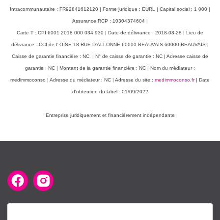
Intracommunautaire : FR92841612120 | Forme juridique : EURL | Capital social : 1 000 |
Assurance RCP : 10304374604 |
Carte T : CPI 6001 2018 000 034 930 | Date de délivrance : 2018-08-28 | Lieu de
délivrance : CCI de l' OISE 18 RUE D'ALLONNE 60000 BEAUVAIS 60000 BEAUVAIS |
Caisse de garantie financière : NC. | N° de caisse de garantie : NC | Adresse caisse de
garantie : NC | Montant de la garantie financière : NC | Nom du médiateur :
medimmoconso | Adresse du médiateur : NC | Adresse du site :
medimmoconso.fr
| Date
d'obtention du label : 01/09/2022
Entreprise juridiquement et financièrement indépendante