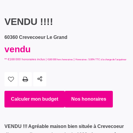
VENDU !!!!
60360 Crevecoeur Le Grand
vendu
** €168 000
honoraires inclus
|
|
€160 000
hors honoraires
Honoraires : 5.00% TTC à la charge de l'acquéreur
Calculer mon budget
Nos honoraires
VENDU !!! Agréable maison bien située à Crevecoeur