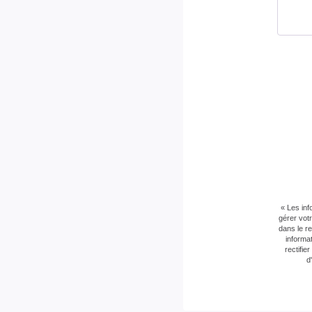
« Les inf
gérer vot
dans le r
informa
rectifi
d