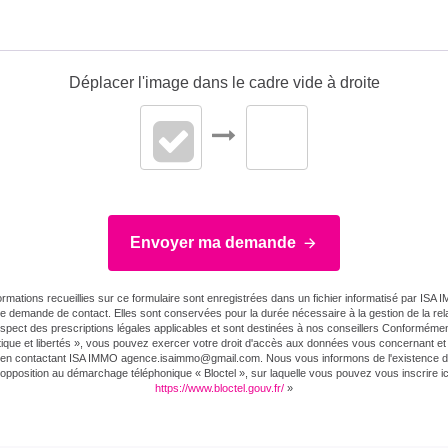
Déplacer l'image dans le cadre vide à droite
Envoyer ma demande
ormations recueillies sur ce formulaire sont enregistrées dans un fichier informatisé par ISA
re demande de contact. Elles sont conservées pour la durée nécessaire à la gestion de la relat
espect des prescriptions légales applicables et sont destinées à nos conseillers Conformément 
tique et libertés », vous pouvez exercer votre droit d'accès aux données vous concernant et l
er en contactant ISA IMMO agence.isaimmo@gmail.com . Nous vous informons de l'existence de 
'opposition au démarchage téléphonique « Bloctel », sur laquelle vous pouvez vous inscrire ici
https://www.bloctel.gouv.fr/
»