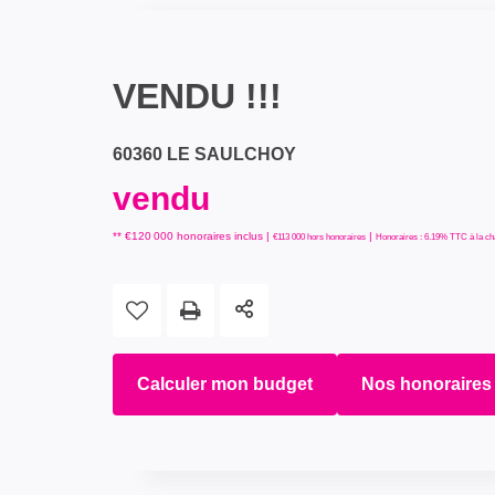
VENDU !!!
60360 LE SAULCHOY
vendu
** €120 000
honoraires inclus
|
|
€113 000
hors honoraires
Honoraires : 6.19% TTC à la ch
Calculer mon budget
Nos honoraires