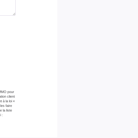
 IMMO pour
ion client
à la loi «
es faire
la liste
 :