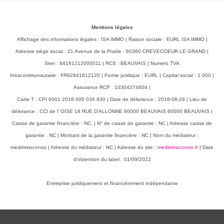
Mentions légales
Affichage des informations légales : ISA IMMO | Raison sociale : EURL ISA IMMO |
Adresse siège social : 21 Avenue de la Prairie - 60360 CREVECOEUR LE GRAND |
Siret : 84161212000011 | RCS : BEAUVAIS | Numero TVA
Intracommunautaire : FR92841612120 | Forme juridique : EURL | Capital social : 1 000 |
Assurance RCP : 10304374604 |
Carte T : CPI 6001 2018 000 034 930 | Date de délivrance : 2018-08-28 | Lieu de
délivrance : CCI de l' OISE 18 RUE D'ALLONNE 60000 BEAUVAIS 60000 BEAUVAIS |
Caisse de garantie financière : NC. | N° de caisse de garantie : NC | Adresse caisse de
garantie : NC | Montant de la garantie financière : NC | Nom du médiateur :
medimmoconso | Adresse du médiateur : NC | Adresse du site :
medimmoconso.fr
| Date
d'obtention du label : 01/09/2022
Entreprise juridiquement et financièrement indépendante