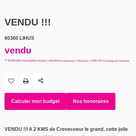
VENDU !!!
60360 LIHUS
vendu
** €249 000
honoraires inclus
|
|
€240 000
hors honoraires
Honoraires : 3.75% TTC à la charge de l'acquéreur
Calculer mon budget
Nos honoraires
VENDU !!! A 2 KMS de Crevecoeur le grand, cette jolie