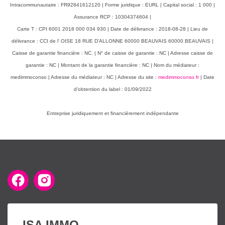
Intracommunautaire : FR92841612120 | Forme juridique : EURL | Capital social : 1 000 |
Assurance RCP : 10304374604 |
Carte T : CPI 6001 2018 000 034 930 | Date de délivrance : 2018-08-28 | Lieu de
délivrance : CCI de l' OISE 18 RUE D'ALLONNE 60000 BEAUVAIS 60000 BEAUVAIS |
Caisse de garantie financière : NC. | N° de caisse de garantie : NC | Adresse caisse de
garantie : NC | Montant de la garantie financière : NC | Nom du médiateur :
medimmoconso | Adresse du médiateur : NC | Adresse du site :
medimmoconso.fr
| Date
d'obtention du label : 01/09/2022
Entreprise juridiquement et financièrement indépendante
ISA IMMO