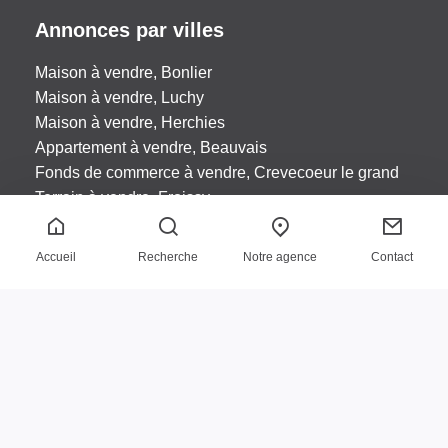
Annonces par villes
Maison à vendre, Bonlier
Maison à vendre, Luchy
Maison à vendre, Herchies
Appartement à vendre, Beauvais
Fonds de commerce à vendre, Crevecoeur le grand
Terrain à vendre, Froissy
Terrain à vendre, Auchy la montagne
Maison de maître à vendre, Francastel
Accueil
Recherche
Notre agence
Contact
Acheter
Mentions légales
Nos honoraires
Plan du site
Biens vendus
Réalisé par :
Copyright 2026 ISA IMMO
|