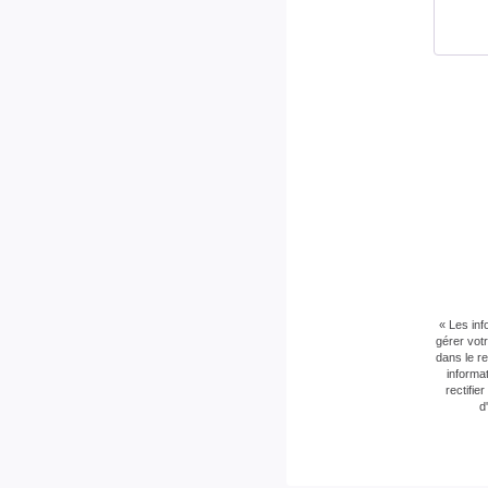
« Les inf
gérer vot
dans le r
informa
rectifi
d