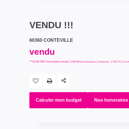
VENDU !!!
60360 CONTEVILLE
vendu
** €148 000
honoraires inclus
|
|
€140 000
hors honoraires
Honoraires : 5.71% TTC à la ch
Calculer mon budget
Nos honoraires