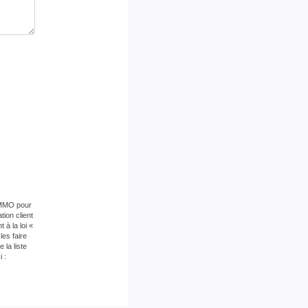
 IMMO pour
ion client
à la loi «
es faire
la liste
 :