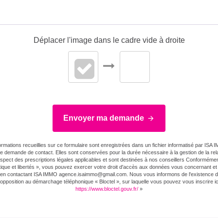
Déplacer l'image dans le cadre vide à droite
Envoyer ma demande
ormations recueillies sur ce formulaire sont enregistrées dans un fichier informatisé par ISA
re demande de contact. Elles sont conservées pour la durée nécessaire à la gestion de la relat
espect des prescriptions légales applicables et sont destinées à nos conseillers Conformément 
tique et libertés », vous pouvez exercer votre droit d'accès aux données vous concernant et l
er en contactant ISA IMMO agence.isaimmo@gmail.com . Nous vous informons de l'existence de 
'opposition au démarchage téléphonique « Bloctel », sur laquelle vous pouvez vous inscrire ici
https://www.bloctel.gouv.fr/
»