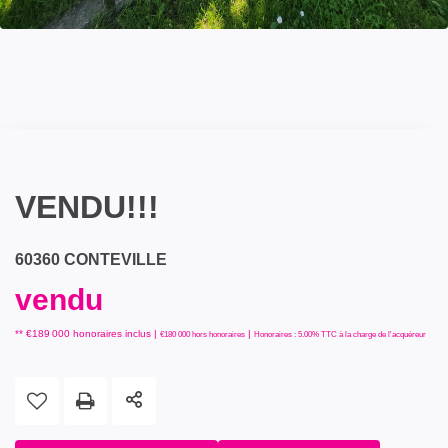
VENDU!!!
60360 CONTEVILLE
vendu
** €189 000
honoraires inclus
|
|
€180 000
hors honoraires
Honoraires : 5.00% TTC à la charge de l'acquéreur