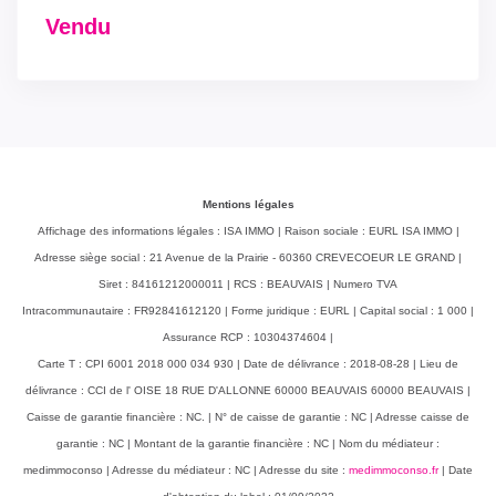
Vendu
Mentions légales
Affichage des informations légales : ISA IMMO | Raison sociale : EURL ISA IMMO |
Adresse siège social : 21 Avenue de la Prairie - 60360 CREVECOEUR LE GRAND |
Siret : 84161212000011 | RCS : BEAUVAIS | Numero TVA
Intracommunautaire : FR92841612120 | Forme juridique : EURL | Capital social : 1 000 |
Assurance RCP : 10304374604 |
Carte T : CPI 6001 2018 000 034 930 | Date de délivrance : 2018-08-28 | Lieu de
délivrance : CCI de l' OISE 18 RUE D'ALLONNE 60000 BEAUVAIS 60000 BEAUVAIS |
Caisse de garantie financière : NC. | N° de caisse de garantie : NC | Adresse caisse de
garantie : NC | Montant de la garantie financière : NC | Nom du médiateur :
medimmoconso | Adresse du médiateur : NC | Adresse du site :
medimmoconso.fr
| Date