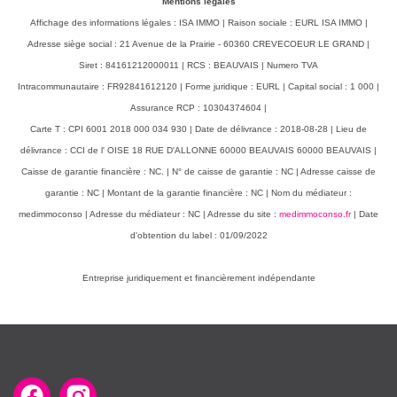
Mentions légales
Affichage des informations légales : ISA IMMO | Raison sociale : EURL ISA IMMO |
Adresse siège social : 21 Avenue de la Prairie - 60360 CREVECOEUR LE GRAND |
Siret : 84161212000011 | RCS : BEAUVAIS | Numero TVA
Intracommunautaire : FR92841612120 | Forme juridique : EURL | Capital social : 1 000 |
Assurance RCP : 10304374604 |
Carte T : CPI 6001 2018 000 034 930 | Date de délivrance : 2018-08-28 | Lieu de
délivrance : CCI de l' OISE 18 RUE D'ALLONNE 60000 BEAUVAIS 60000 BEAUVAIS |
Caisse de garantie financière : NC. | N° de caisse de garantie : NC | Adresse caisse de
garantie : NC | Montant de la garantie financière : NC | Nom du médiateur :
medimmoconso | Adresse du médiateur : NC | Adresse du site :
medimmoconso.fr
| Date
d'obtention du label : 01/09/2022
Entreprise juridiquement et financièrement indépendante