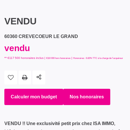
VENDU
60360 CREVECOEUR LE GRAND
vendu
** €117 500
honoraires inclus
|
|
€110 000
hors honoraires
Honoraires : 6.82% TTC à la charge de l'acquéreur
Calculer mon budget
Nos honoraires
VENDU !! Une exclusivité petit prix chez ISA IMMO,