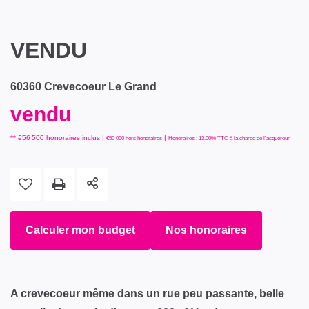
VENDU
60360 Crevecoeur Le Grand
vendu
** €56 500
honoraires inclus
|
|
€50 000
hors honoraires
Honoraires : 13.00% TTC à la charge de l'acquéreur
Calculer mon budget
Nos honoraires
A crevecoeur même dans un rue peu passante, belle