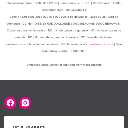
Intracommunautaire : FR92841612120 | Forme juridique : EURL | Capital social : 1 000 |
Assurance RCP : 10304374604 |
Carte T : CPI 6001 2018 000 034 930 | Date de délivrance : 2018-08-28 | Lieu de
délivrance : CCI de l' OISE 18 RUE D'ALLONNE 60000 BEAUVAIS 60000 BEAUVAIS |
Caisse de garantie financière : NC. | N° de caisse de garantie : NC | Adresse caisse de
garantie : NC | Montant de la garantie financière : NC | Nom du médiateur :
medimmoconso | Adresse du médiateur : NC | Adresse du site :
medimmoconso.fr
| Date
d'obtention du label : 01/09/2022
Entreprise juridiquement et financièrement indépendante