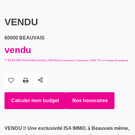
VENDU
60000 BEAUVAIS
vendu
** €143 000
honoraires inclus
|
|
€135 000
hors honoraires
Honoraires : 5.93% TTC à la charge de l'acquéreur
Calculer mon budget
Nos honoraires
VENDU !! Une exclusivité ISA IMMO, à Beauvais même,