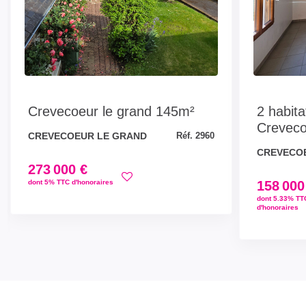
Crevecoeur le grand 145m²
2 habita
Crevec
CREVECOEUR LE GRAND
Réf. 2960
CREVECO
273 000 €
dont 5% TTC d'honoraires
158 000
dont 5.33% TT
d'honoraires