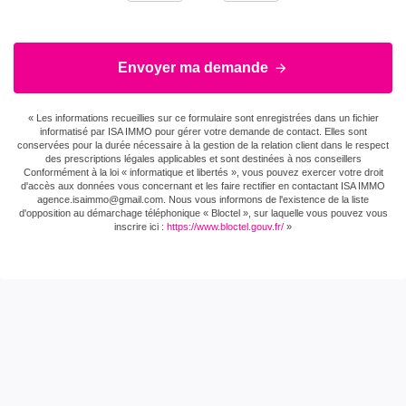
énergie finale
Valeur
140 kWh/m2 par an
Envoyer ma demande
consommation
énergie primaire
« Les informations recueillies sur ce formulaire sont enregistrées dans un fichier
informatisé par ISA IMMO pour gérer votre demande de contact. Elles sont
Valeur
134 kWh/m2 par an
conservées pour la durée nécessaire à la gestion de la relation client dans le respect
des prescriptions légales applicables et sont destinées à nos conseillers
consommation
Conformément à la loi « informatique et libertés », vous pouvez exercer votre droit
énergie finale
d'accès aux données vous concernant et les faire rectifier en contactant ISA IMMO
agence.isaimmo@gmail.com . Nous vous informons de l'existence de la liste
d'opposition au démarchage téléphonique « Bloctel », sur laquelle vous pouvez vous
Gaz Effet de Serre
C
inscrire ici :
https://www.bloctel.gouv.fr/
»
Valeur Gaz Effet de
29 Kg CO2/m2/an
serre
Montant minimum
1410 EUR
estimé des dépenses
annuelles d'énergie
pour un usage