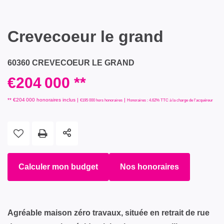
Crevecoeur le grand
60360 CREVECOEUR LE GRAND
€204 000
**
** €204 000
honoraires inclus
|
|
€195 000
hors honoraires
Honoraires : 4.62% TTC à la charge de l'acquéreur
Calculer mon budget
Nos honoraires
Agréable maison zéro travaux, située en retrait de rue