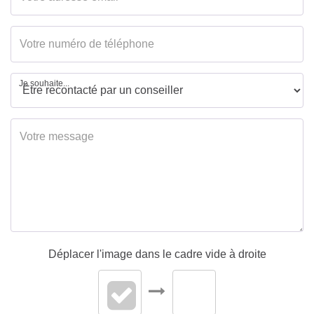
DIAGNOSTICS
Concerné par un Etat
Non
Je souhaite...
des Risques et
Pollutions (ERP)
Soumis à l'affichage
Oui
du DPE
Date établissement
31/01/2025
Diagnostic
Energétique
Déplacer l'image dans le cadre vide à droite
Consommation
C
énergie primaire
Consommation
C