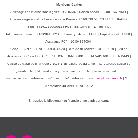
Mentions légales
Affichage des informations légales : ISA IMMO | Raison sociale : EURL ISA IMMO |
Adresse siège social : 21 Avenue de la Prairie - 60360 CREVECOEUR LE GRAND |
Siret : 84161212000011 | RCS : BEAUVAIS | Numero TVA
Intracommunautaire : FR92841612120 | Forme juridique : EURL | Capital social : 1 000 |
Assurance RCP : 10304374604 |
Carte T : CPI 6001 2018 000 034 930 | Date de délivrance : 2018-08-28 | Lieu de
délivrance : CCI de l' OISE 18 RUE D'ALLONNE 60000 BEAUVAIS 60000 BEAUVAIS |
Caisse de garantie financière : NC. | N° de caisse de garantie : NC | Adresse caisse de
garantie : NC | Montant de la garantie financière : NC | Nom du médiateur :
medimmoconso | Adresse du médiateur : NC | Adresse du site :
medimmoconso.fr
| Date
d'obtention du label : 01/09/2022
Entreprise juridiquement et financièrement indépendante