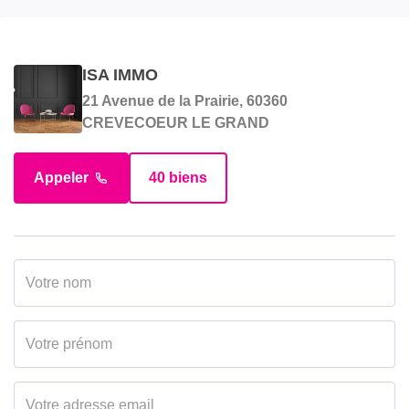
Surface terrain
273 m2
ISA IMMO
INTÉRIEUR
21 Avenue de la Prairie, 60360
CREVECOEUR LE GRAND
Nombre pièces
6
Appeler
40 biens
Chambres
4
Salle(s) d'eau
1
WC
1
Cuisine
Aménagée/équipée
Type Chauffage
Individuel
Mode Chauffage
Gaz