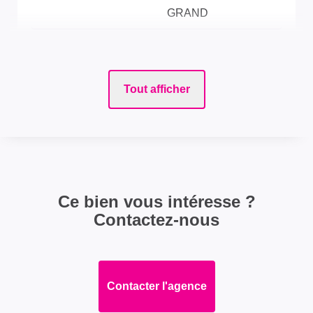
GRAND
ASPECTS FINANCIERS
Tout afficher
Prix
204000 EUR
Bien soumis à
Non
l'encadrement des
loyers
Ce bien vous intéresse ?
Taxe Foncière
1100 EUR
Contactez-nous
SURFACES
Contacter l'agence
Surface
108 m2