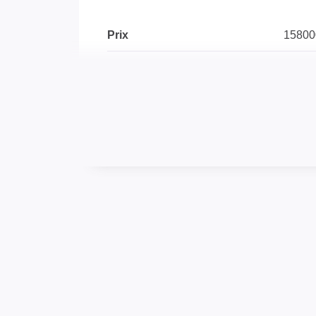
Prix
1580
Bien soumis à l'encadrement
Non
des loyers
Taxe Foncière
583 
INTÉRIEUR
Nombre pièces
4
Chambres
2
Salle(s) d'eau
1