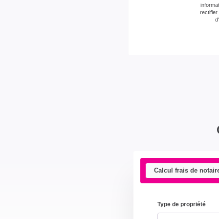
informa
rectifi
d
Montant estimé des dépenses annuelles d'éner
compris).
Calcul frais de notair