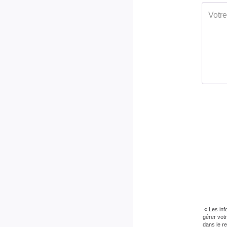
CLASSES DPE/GES
« Les inf
gérer vot
dans le r