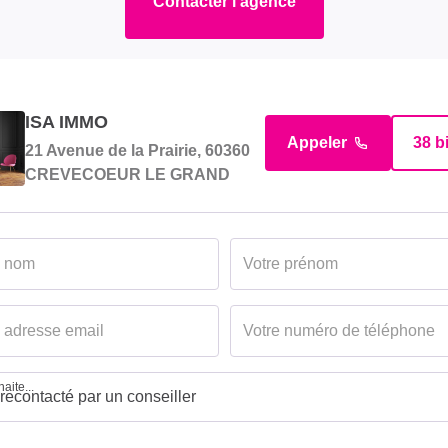
Contacter l'agence
Concerné par un Etat 
Risques et Pollutions 
gée/équipée
Soumis à l'affichage 
ISA IMMO
Appeler
38 b
21 Avenue de la Prairie, 60360
Date établissement
CREVECOEUR LE GRAND
Diagnostic Energétiqu
ouvert
Consommation énergi
primaire
Valeur consommation
énergie primaire
Valeur consommation
aite...
énergie finale
Gaz Effet de Serre