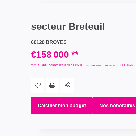
secteur Breteuil
60120 BROYES
€158 000
**
** €158 000
honoraires inclus
|
|
€150 000
hors honoraires
Honoraires : 5.33% TTC à la ch
Calculer mon budget
Nos honoraires