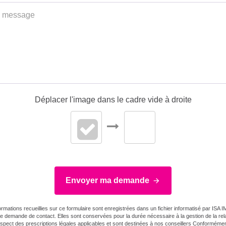
Valeur Gaz Effet de ser
Montant minimum esti
des dépenses annuell
d'énergie pour un usa
standard
Montant maximum est
Déplacer l'image dans le cadre vide à droite
des dépenses annuell
d'énergie pour un usa
standard
Surface de référence
Envoyer ma demande
ormations recueillies sur ce formulaire sont enregistrées dans un fichier informatisé par ISA
re demande de contact. Elles sont conservées pour la durée nécessaire à la gestion de la relat
espect des prescriptions légales applicables et sont destinées à nos conseillers Conformément 