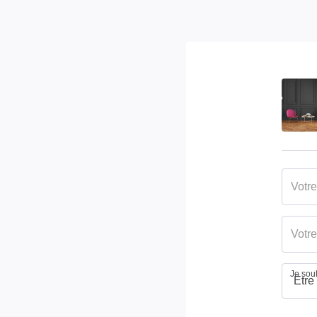
WC
1
Cuisine
Aména
Type Chauffage
Mixte
Mode Chauffage
Fuel
Cheminée
Foyer 
Je souh