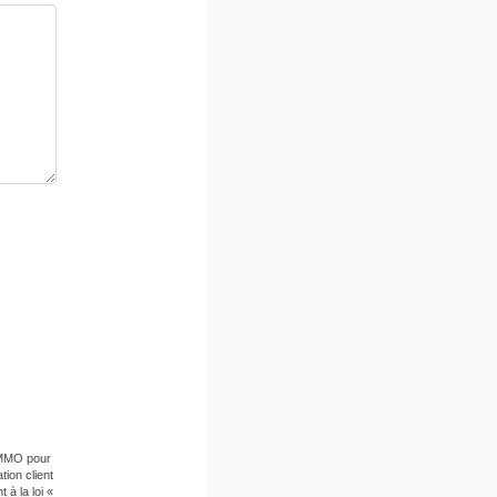
re
58 Kg CO2/m2/an
mé
2500 EUR
es
ge
imé
3400 EUR
es
ge
89.4
 IMMO pour
ion client
à la loi «