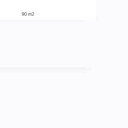
90 m2
860 m2
Oui
PVC Double Vitrage