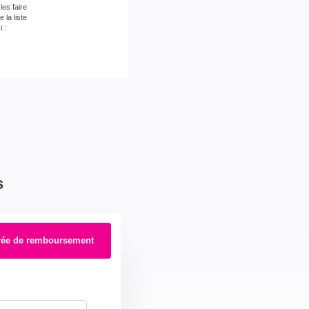
es faire
la liste
 :
ux années 2021,2022 et 2023 (abonnement
s
rée de remboursement