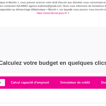
tique et libertés », vous pouvez exercer votre droit d'accès aux données vous concernant et l
er en contactant ISA IMMO agence.isaimmo@gmail.com . Nous vous informons de l'existence de 
'opposition au démarchage téléphonique « Bloctel », sur laquelle vous pouvez vous inscrire ici
https://www.bloctel.gouv.fr/
»
gie pour un usage standard entre 2500€ et 3400€. indexées a
Calculez votre budget en quelques clic
e
Calcul capacité d'emprunt
Simulateur de crédit
Du