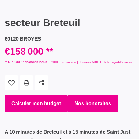
secteur Breteuil
60120 BROYES
€158 000
**
** €158 000
honoraires inclus
|
|
€150 000
hors honoraires
Honoraires : 5.33% TTC à la charge de l'acquéreur
Calculer mon budget
Nos honoraires
A 10 minutes de Breteuil et à 15 minutes de Saint Just