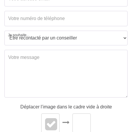
WC
1
Cuisine
Aménagée/équipée
Type Chauffage
Mixte
Je souhaite...
Mode Chauffage
Fuel
Cheminée
Foyer ouvert
DIAGNOSTICS
Concerné par un Etat
Non
Déplacer l'image dans le cadre vide à droite
des Risques et
Pollutions (ERP)
Soumis à l'affichage
Oui