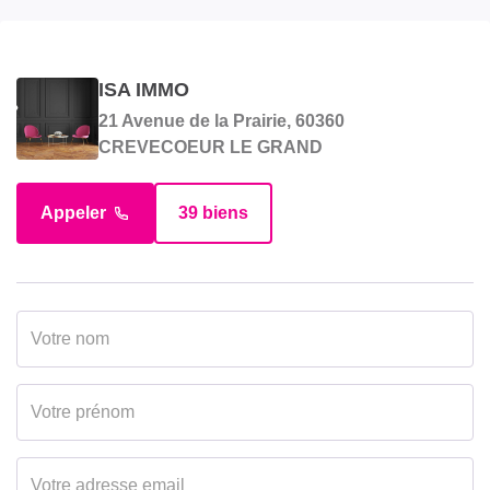
Surface terrain
860 m2
ISA IMMO
EXTÉRIEUR
21 Avenue de la Prairie, 60360
CREVECOEUR LE GRAND
Jardin
Oui
Appeler
39 biens
Fenêtres
PVC Double Vitrage
INTÉRIEUR
Nombre pièces
4
Chambres
2
Salle(s) d'eau
1