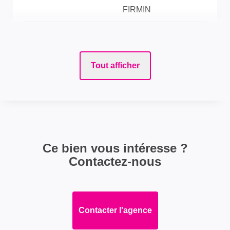
FIRMIN
ASPECTS FINANCIERS
Tout afficher
Prix
158000 EUR
Bien soumis à
Non
l'encadrement des
loyers
Ce bien vous intéresse ?
Taxe Foncière
583 EUR
Contactez-nous
SURFACES
Contacter l'agence
Surface
90 m2