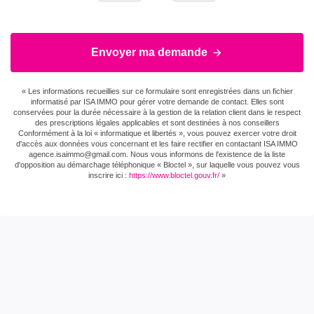
du DPE
Date établissement
19/05/2026
Envoyer ma demande
Diagnostic
Energétique
« Les informations recueillies sur ce formulaire sont enregistrées dans un fichier
informatisé par ISA IMMO pour gérer votre demande de contact. Elles sont
Consommation
E
conservées pour la durée nécessaire à la gestion de la relation client dans le respect
énergie primaire
des prescriptions légales applicables et sont destinées à nos conseillers
Conformément à la loi « informatique et libertés », vous pouvez exercer votre droit
d'accès aux données vous concernant et les faire rectifier en contactant ISA IMMO
Valeur
229 kWh/m2 par an
agence.isaimmo@gmail.com . Nous vous informons de l'existence de la liste
d'opposition au démarchage téléphonique « Bloctel », sur laquelle vous pouvez vous
consommation
inscrire ici :
https://www.bloctel.gouv.fr/
»
énergie primaire
Valeur
202 kWh/m2 par an
consommation
énergie finale
Gaz Effet de Serre
E