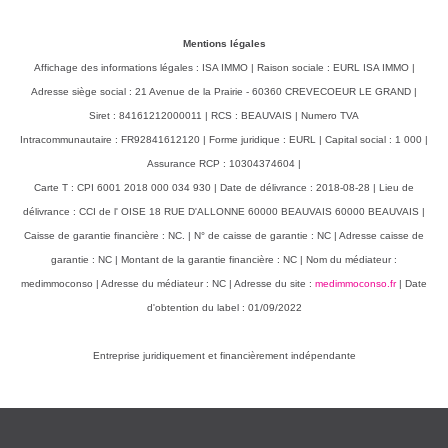
Mentions légales
Affichage des informations légales : ISA IMMO | Raison sociale : EURL ISA IMMO |
Adresse siège social : 21 Avenue de la Prairie - 60360 CREVECOEUR LE GRAND |
Siret : 84161212000011 | RCS : BEAUVAIS | Numero TVA
Intracommunautaire : FR92841612120 | Forme juridique : EURL | Capital social : 1 000 |
Assurance RCP : 10304374604 |
Carte T : CPI 6001 2018 000 034 930 | Date de délivrance : 2018-08-28 | Lieu de
délivrance : CCI de l' OISE 18 RUE D'ALLONNE 60000 BEAUVAIS 60000 BEAUVAIS |
Caisse de garantie financière : NC. | N° de caisse de garantie : NC | Adresse caisse de
garantie : NC | Montant de la garantie financière : NC | Nom du médiateur :
medimmoconso | Adresse du médiateur : NC | Adresse du site :
medimmoconso.fr
| Date
d'obtention du label : 01/09/2022
Entreprise juridiquement et financièrement indépendante